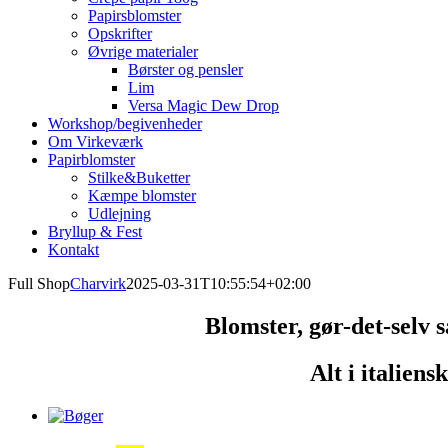
Papirsblomster
Opskrifter
Øvrige materialer
Børster og pensler
Lim
Versa Magic Dew Drop
Workshop/begivenheder
Om Virkeværk
Papirblomster
Stilke&Buketter
Kæmpe blomster
Udlejning
Bryllup & Fest
Kontakt
Full Shop
Charvirk
2025-03-31T10:55:54+02:00
Blomster, gør-det-selv s
Alt i italiens