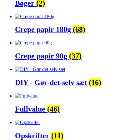
Bøger
(2)
Crepe papir 180g
(68)
Crepe papir 90g
(37)
DIY - Gør-det-selv sæt
(16)
Fullvalue
(46)
Opskrifter
(11)