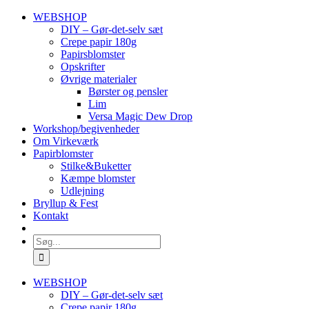
Skip
WEBSHOP
to
DIY – Gør-det-selv sæt
content
Crepe papir 180g
Papirsblomster
Opskrifter
Øvrige materialer
Børster og pensler
Lim
Versa Magic Dew Drop
Workshop/begivenheder
Om Virkeværk
Papirblomster
Stilke&Buketter
Kæmpe blomster
Udlejning
Bryllup & Fest
Kontakt
Søg
efter:
WEBSHOP
DIY – Gør-det-selv sæt
Crepe papir 180g