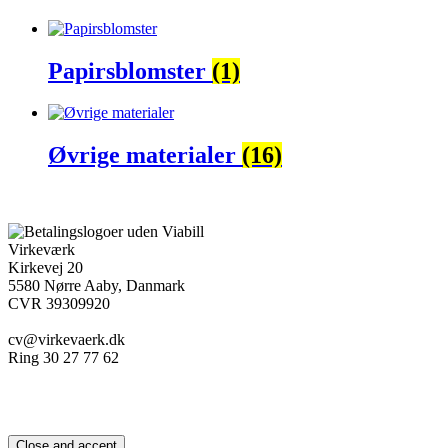
Papirsblomster
(1)
Øvrige materialer
(16)
Virkeværk
Kirkevej 20
5580 Nørre Aaby, Danmark
CVR 39309920
cv@virkevaerk.dk
Ring 30 27 77 62
Workshop
Forside
Kæmpe blomster
O