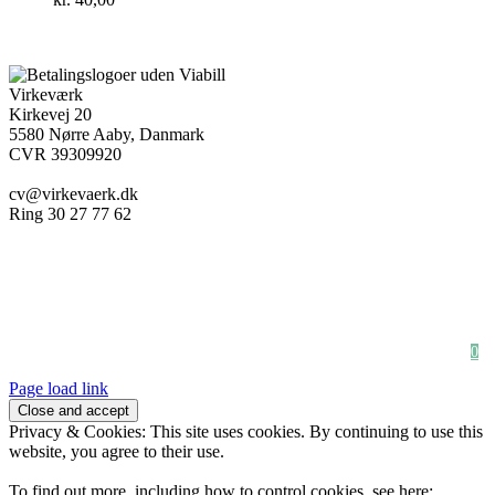
Virkeværk
Kirkevej 20
5580 Nørre Aaby, Danmark
CVR 39309920
cv@virkevaerk.dk
Ring 30 27 77 62
Workshop
Forside
Kæmpe blomster
Om Virkeværk
Papirblomster
Stilke&Buketter
Full Shop
Udlejning
Firmaløsning
Bryllup & Fest
Handelsbetingelser
Indkøbskurv
Newsletter
0
Page load link
Privacy & Cookies: This site uses cookies. By continuing to use this
website, you agree to their use.
To find out more, including how to control cookies, see here: