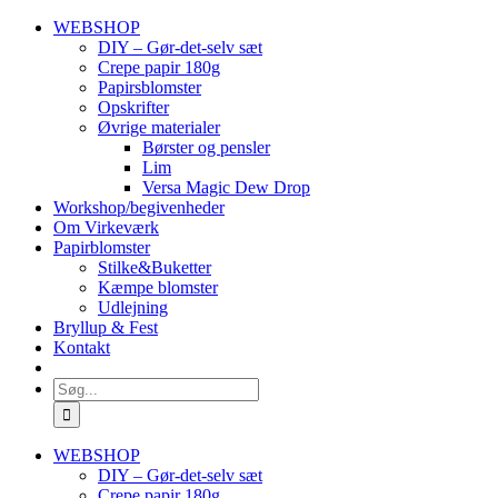
Skip
WEBSHOP
to
DIY – Gør-det-selv sæt
content
Crepe papir 180g
Papirsblomster
Opskrifter
Øvrige materialer
Børster og pensler
Lim
Versa Magic Dew Drop
Workshop/begivenheder
Om Virkeværk
Papirblomster
Stilke&Buketter
Kæmpe blomster
Udlejning
Bryllup & Fest
Kontakt
Søg
efter:
WEBSHOP
DIY – Gør-det-selv sæt
Crepe papir 180g