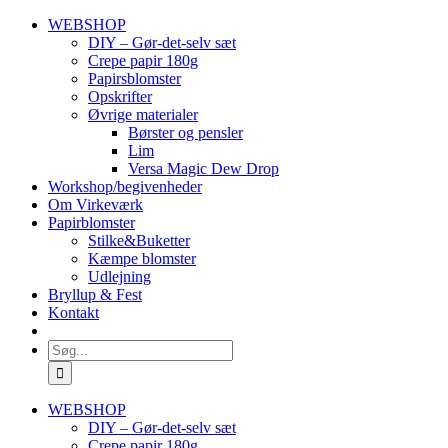
Skip
WEBSHOP
to
DIY – Gør-det-selv sæt
content
Crepe papir 180g
Papirsblomster
Opskrifter
Øvrige materialer
Børster og pensler
Lim
Versa Magic Dew Drop
Workshop/begivenheder
Om Virkeværk
Papirblomster
Stilke&Buketter
Kæmpe blomster
Udlejning
Bryllup & Fest
Kontakt
Søg
efter:
WEBSHOP
DIY – Gør-det-selv sæt
Crepe papir 180g