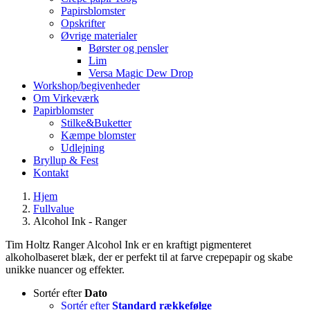
Papirsblomster
Opskrifter
Øvrige materialer
Børster og pensler
Lim
Versa Magic Dew Drop
Workshop/begivenheder
Om Virkeværk
Papirblomster
Stilke&Buketter
Kæmpe blomster
Udlejning
Bryllup & Fest
Kontakt
Hjem
Fullvalue
Alcohol Ink - Ranger
Tim Holtz Ranger Alcohol Ink er en kraftigt pigmenteret
alkoholbaseret blæk, der er perfekt til at farve crepepapir og skabe
unikke nuancer og effekter.
Sortér efter
Dato
Sortér efter
Standard rækkefølge