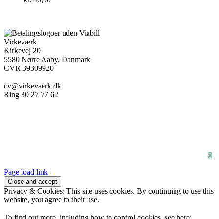
Virkeværk
Kirkevej 20
5580 Nørre Aaby, Danmark
CVR 39309920
cv@virkevaerk.dk
Ring 30 27 77 62
Workshop
Forside
Kæmpe blomster
Om Virkeværk
Papirblomster
Stilke&Buketter
Full Shop
Udlejning
Firmaløsning
Bryllup & Fest
Handelsbetingelser
Indkøbskurv
Newsletter
0
Page load link
Privacy & Cookies: This site uses cookies. By continuing to use this
website, you agree to their use.
To find out more, including how to control cookies, see here: