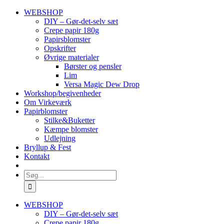
Skip
WEBSHOP
to
DIY – Gør-det-selv sæt
content
Crepe papir 180g
Papirsblomster
Opskrifter
Øvrige materialer
Børster og pensler
Lim
Versa Magic Dew Drop
Workshop/begivenheder
Om Virkeværk
Papirblomster
Stilke&Buketter
Kæmpe blomster
Udlejning
Bryllup & Fest
Kontakt
Søg
efter:
WEBSHOP
DIY – Gør-det-selv sæt
Crepe papir 180g