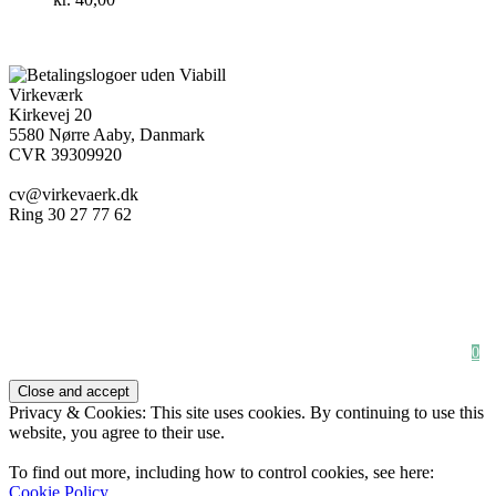
Virkeværk
Kirkevej 20
5580 Nørre Aaby, Danmark
CVR 39309920
cv@virkevaerk.dk
Ring 30 27 77 62
Workshop
Forside
Kæmpe blomster
Om Virkeværk
Papirblomster
Stilke&Buketter
Full Shop
Udlejning
Firmaløsning
Bryllup & Fest
Handelsbetingelser
Indkøbskurv
Newsletter
0
Privacy & Cookies: This site uses cookies. By continuing to use this
website, you agree to their use.
To find out more, including how to control cookies, see here:
Cookie Policy