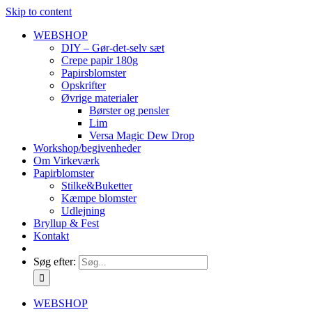
Skip to content
WEBSHOP
DIY – Gør-det-selv sæt
Crepe papir 180g
Papirsblomster
Opskrifter
Øvrige materialer
Børster og pensler
Lim
Versa Magic Dew Drop
Workshop/begivenheder
Om Virkeværk
Papirblomster
Stilke&Buketter
Kæmpe blomster
Udlejning
Bryllup & Fest
Kontakt
Søg efter:
WEBSHOP