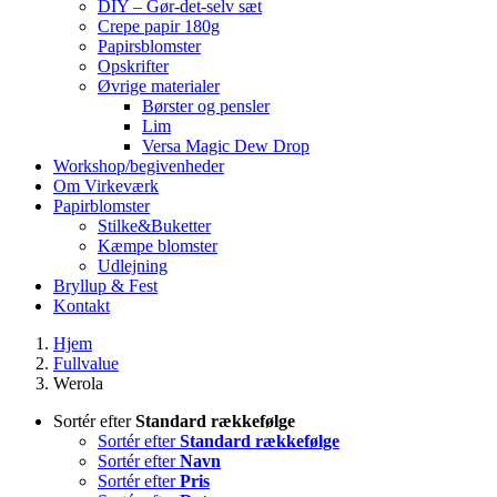
DIY – Gør-det-selv sæt
Crepe papir 180g
Papirsblomster
Opskrifter
Øvrige materialer
Børster og pensler
Lim
Versa Magic Dew Drop
Workshop/begivenheder
Om Virkeværk
Papirblomster
Stilke&Buketter
Kæmpe blomster
Udlejning
Bryllup & Fest
Kontakt
Hjem
Fullvalue
Werola
Sortér efter
Standard rækkefølge
Sortér efter
Standard rækkefølge
Sortér efter
Navn
Sortér efter
Pris