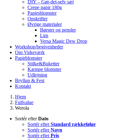
DIY – Gør-det-selv sæt
Crepe papir 180g
Papirsblomster
Opskrifter
Øvrige materialer
Børster og pensler
Lim
Versa Magic Dew Drop
Workshop/begivenheder
Om Virkeværk
Papirblomster
Stilke&Buketter
Kæmpe blomster
Udlejning
Bryllup & Fest
Kontakt
Hjem
Fullvalue
Werola
Sortér efter
Dato
Sortér efter
Standard rækkefølge
Sortér efter
Navn
Sortér efter
Pris