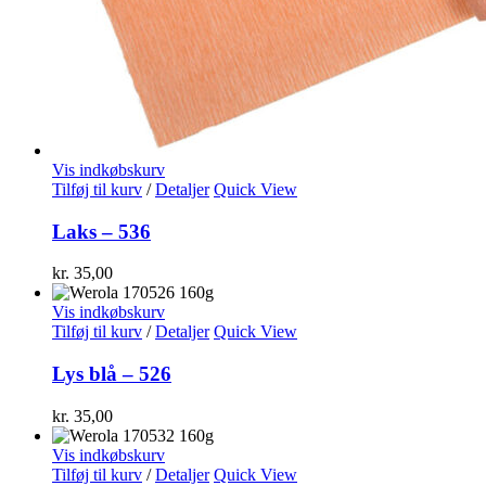
Vis indkøbskurv
Tilføj til kurv
/
Detaljer
Quick View
Laks – 536
kr.
35,00
Vis indkøbskurv
Tilføj til kurv
/
Detaljer
Quick View
Lys blå – 526
kr.
35,00
Vis indkøbskurv
Tilføj til kurv
/
Detaljer
Quick View