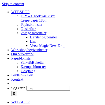
Skip to content
WEBSHOP
DIY – Gør-det-selv sæt
Crepe papir 180g
Papirsblomster
Opskrifter
Øvrige materialer
Børster og pensler
Lim
Versa Magic Dew Drop
Workshop/begivenheder
Om Virkeværk
Papirblomster
Stilke&Buketter
Kæmpe blomster
Udlejning
Bryllup & Fest
Kontakt
Søg efter:
WEBSHOP