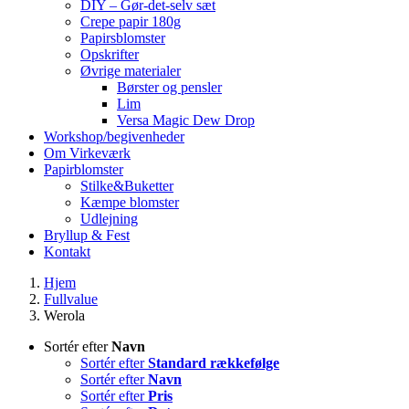
DIY – Gør-det-selv sæt
Crepe papir 180g
Papirsblomster
Opskrifter
Øvrige materialer
Børster og pensler
Lim
Versa Magic Dew Drop
Workshop/begivenheder
Om Virkeværk
Papirblomster
Stilke&Buketter
Kæmpe blomster
Udlejning
Bryllup & Fest
Kontakt
Hjem
Fullvalue
Werola
Sortér efter
Navn
Sortér efter
Standard rækkefølge
Sortér efter
Navn
Sortér efter
Pris