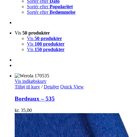
Sortér efter
Dato
Sortér efter
Popularitet
Sortér efter
Bedømmelse
Vis
50 produkter
Vis
50 produkter
Vis
100 produkter
Vis
150 produkter
Vis indkøbskurv
Tilføj til kurv
/
Detaljer
Quick View
Bordeaux – 535
kr.
35,00