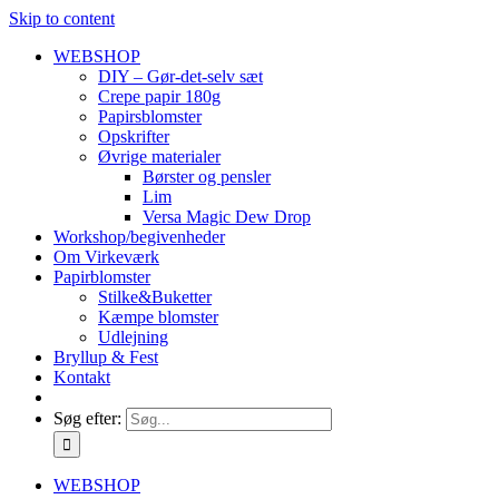
Skip to content
WEBSHOP
DIY – Gør-det-selv sæt
Crepe papir 180g
Papirsblomster
Opskrifter
Øvrige materialer
Børster og pensler
Lim
Versa Magic Dew Drop
Workshop/begivenheder
Om Virkeværk
Papirblomster
Stilke&Buketter
Kæmpe blomster
Udlejning
Bryllup & Fest
Kontakt
Søg efter:
WEBSHOP