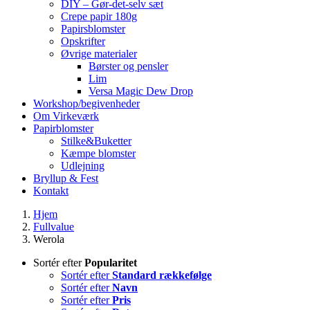
DIY – Gør-det-selv sæt
Crepe papir 180g
Papirsblomster
Opskrifter
Øvrige materialer
Børster og pensler
Lim
Versa Magic Dew Drop
Workshop/begivenheder
Om Virkeværk
Papirblomster
Stilke&Buketter
Kæmpe blomster
Udlejning
Bryllup & Fest
Kontakt
Hjem
Fullvalue
Werola
Sortér efter
Popularitet
Sortér efter
Standard rækkefølge
Sortér efter
Navn
Sortér efter
Pris