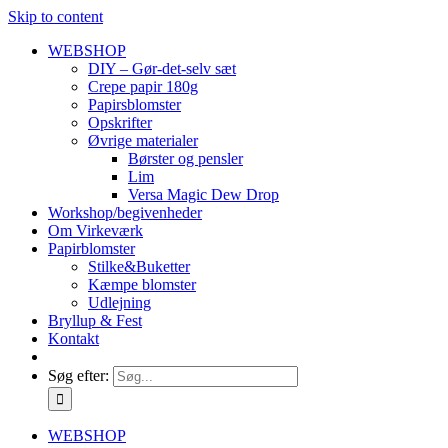
Skip to content
WEBSHOP
DIY – Gør-det-selv sæt
Crepe papir 180g
Papirsblomster
Opskrifter
Øvrige materialer
Børster og pensler
Lim
Versa Magic Dew Drop
Workshop/begivenheder
Om Virkeværk
Papirblomster
Stilke&Buketter
Kæmpe blomster
Udlejning
Bryllup & Fest
Kontakt
Søg efter:
WEBSHOP