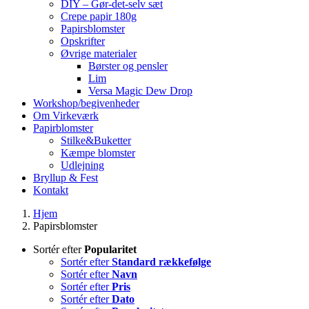
DIY – Gør-det-selv sæt
Crepe papir 180g
Papirsblomster
Opskrifter
Øvrige materialer
Børster og pensler
Lim
Versa Magic Dew Drop
Workshop/begivenheder
Om Virkeværk
Papirblomster
Stilke&Buketter
Kæmpe blomster
Udlejning
Bryllup & Fest
Kontakt
Hjem
Papirsblomster
Sortér efter
Popularitet
Sortér efter
Standard rækkefølge
Sortér efter
Navn
Sortér efter
Pris
Sortér efter
Dato