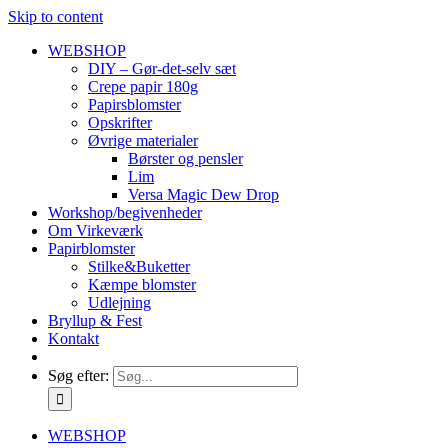
Skip to content
WEBSHOP
DIY – Gør-det-selv sæt
Crepe papir 180g
Papirsblomster
Opskrifter
Øvrige materialer
Børster og pensler
Lim
Versa Magic Dew Drop
Workshop/begivenheder
Om Virkeværk
Papirblomster
Stilke&Buketter
Kæmpe blomster
Udlejning
Bryllup & Fest
Kontakt
Søg efter:
WEBSHOP