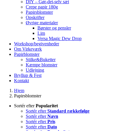
DIY – Gør-det-selv sæt
Crepe papir 180g
Papirsblomster
Opskrifter
Øvrige materialer
Børster og pensler
Lim
Versa Magic Dew Drop
Workshop/begivenheder
Om Virkeværk
Papirblomster
Stilke&Buketter
Kæmpe blomster
Udlejning
Bryllup & Fest
Kontakt
Hjem
Papirsblomster
Sortér efter
Popularitet
Sortér efter
Standard rækkefølge
Sortér efter
Navn
Sortér efter
Pris
Sortér efter
Dato