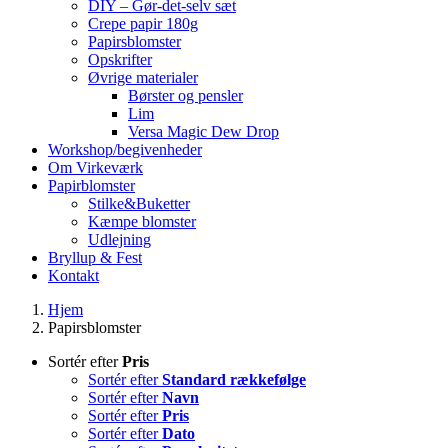
DIY – Gør-det-selv sæt
Crepe papir 180g
Papirsblomster
Opskrifter
Øvrige materialer
Børster og pensler
Lim
Versa Magic Dew Drop
Workshop/begivenheder
Om Virkeværk
Papirblomster
Stilke&Buketter
Kæmpe blomster
Udlejning
Bryllup & Fest
Kontakt
Hjem
Papirsblomster
Sortér efter
Pris
Sortér efter
Standard rækkefølge
Sortér efter
Navn
Sortér efter
Pris
Sortér efter
Dato