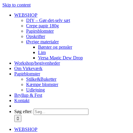
Skip to content
WEBSHOP
DIY – Gør-det-selv sæt
Crepe papir 180g
Papirsblomster
Opskrifter
Øvrige materialer
Børster og pensler
Lim
Versa Magic Dew Drop
Workshop/begivenheder
Om Virkeværk
Papirblomster
Stilke&Buketter
Kæmpe blomster
Udlejning
Bryllup & Fest
Kontakt
Søg efter:
WEBSHOP