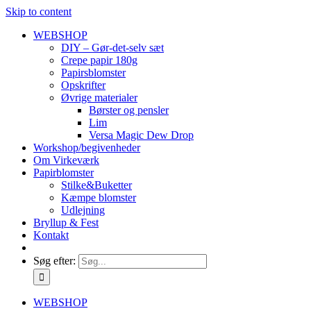
Skip to content
WEBSHOP
DIY – Gør-det-selv sæt
Crepe papir 180g
Papirsblomster
Opskrifter
Øvrige materialer
Børster og pensler
Lim
Versa Magic Dew Drop
Workshop/begivenheder
Om Virkeværk
Papirblomster
Stilke&Buketter
Kæmpe blomster
Udlejning
Bryllup & Fest
Kontakt
Søg efter:
WEBSHOP