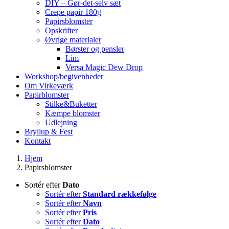
DIY – Gør-det-selv sæt
Crepe papir 180g
Papirsblomster
Opskrifter
Øvrige materialer
Børster og pensler
Lim
Versa Magic Dew Drop
Workshop/begivenheder
Om Virkeværk
Papirblomster
Stilke&Buketter
Kæmpe blomster
Udlejning
Bryllup & Fest
Kontakt
Hjem
Papirsblomster
Sortér efter
Dato
Sortér efter
Standard rækkefølge
Sortér efter
Navn
Sortér efter
Pris
Sortér efter
Dato