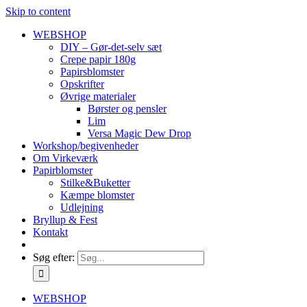
Skip to content
WEBSHOP
DIY – Gør-det-selv sæt
Crepe papir 180g
Papirsblomster
Opskrifter
Øvrige materialer
Børster og pensler
Lim
Versa Magic Dew Drop
Workshop/begivenheder
Om Virkeværk
Papirblomster
Stilke&Buketter
Kæmpe blomster
Udlejning
Bryllup & Fest
Kontakt
Søg efter:
WEBSHOP