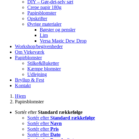
DIY – Gør-det-selv sæt
Crepe papir 180g
Papirsblomster
Opskrifter
Øvrige materialer
Børster og pensler
Lim
Versa Magic Dew Drop
Workshop/begivenheder
Om Virkeværk
Papirblomster
Stilke&Buketter
Kæmpe blomster
Udlejning
Bryllup & Fest
Kontakt
Hjem
Papirsblomster
Sortér efter
Standard rækkefølge
Sortér efter
Standard rækkefølge
Sortér efter
Navn
Sortér efter
Pris
Sortér efter
Dato