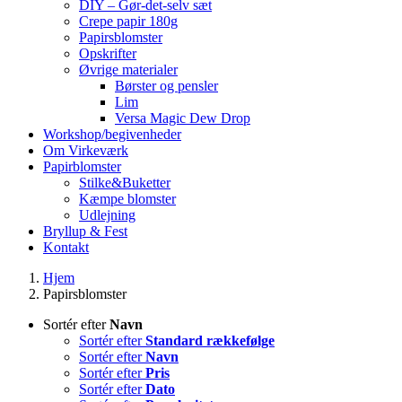
DIY – Gør-det-selv sæt
Crepe papir 180g
Papirsblomster
Opskrifter
Øvrige materialer
Børster og pensler
Lim
Versa Magic Dew Drop
Workshop/begivenheder
Om Virkeværk
Papirblomster
Stilke&Buketter
Kæmpe blomster
Udlejning
Bryllup & Fest
Kontakt
Hjem
Papirsblomster
Sortér efter
Navn
Sortér efter
Standard rækkefølge
Sortér efter
Navn
Sortér efter
Pris
Sortér efter
Dato