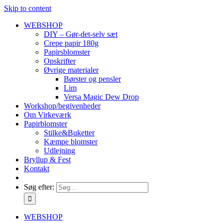
Skip to content
WEBSHOP
DIY – Gør-det-selv sæt
Crepe papir 180g
Papirsblomster
Opskrifter
Øvrige materialer
Børster og pensler
Lim
Versa Magic Dew Drop
Workshop/begivenheder
Om Virkeværk
Papirblomster
Stilke&Buketter
Kæmpe blomster
Udlejning
Bryllup & Fest
Kontakt
Søg efter:
WEBSHOP