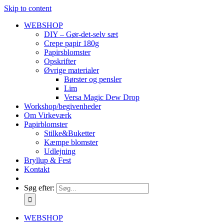
Skip to content
WEBSHOP
DIY – Gør-det-selv sæt
Crepe papir 180g
Papirsblomster
Opskrifter
Øvrige materialer
Børster og pensler
Lim
Versa Magic Dew Drop
Workshop/begivenheder
Om Virkeværk
Papirblomster
Stilke&Buketter
Kæmpe blomster
Udlejning
Bryllup & Fest
Kontakt
Søg efter:
WEBSHOP