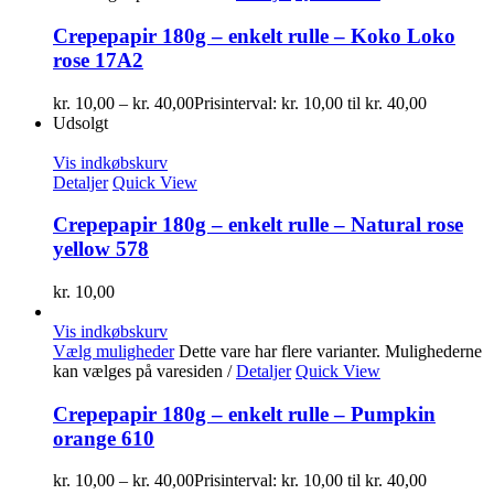
Crepepapir 180g – enkelt rulle – Koko Loko
rose 17A2
kr.
10,00
–
kr.
40,00
Prisinterval: kr. 10,00 til kr. 40,00
Udsolgt
Vis indkøbskurv
Detaljer
Quick View
Crepepapir 180g – enkelt rulle – Natural rose
yellow 578
kr.
10,00
Vis indkøbskurv
Vælg muligheder
Dette vare har flere varianter. Mulighederne
kan vælges på varesiden
/
Detaljer
Quick View
Crepepapir 180g – enkelt rulle – Pumpkin
orange 610
kr.
10,00
–
kr.
40,00
Prisinterval: kr. 10,00 til kr. 40,00