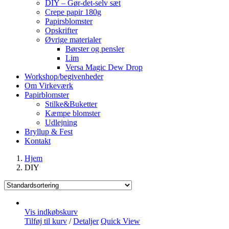
DIY – Gør-det-selv sæt
Crepe papir 180g
Papirsblomster
Opskrifter
Øvrige materialer
Børster og pensler
Lim
Versa Magic Dew Drop
Workshop/begivenheder
Om Virkeværk
Papirblomster
Stilke&Buketter
Kæmpe blomster
Udlejning
Bryllup & Fest
Kontakt
Hjem
DIY
Vis indkøbskurv
Tilføj til kurv
/
Detaljer
Quick View