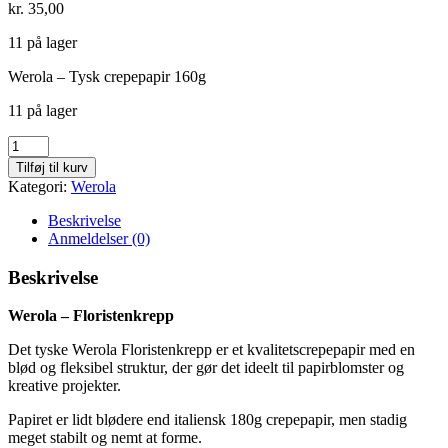
kr.
35,00
11 på lager
Werola – Tysk crepepapir 160g
11 på lager
Mørk
rød
Tilføj til kurv
-
Kategori:
Werola
511
antal
Beskrivelse
Anmeldelser (0)
Beskrivelse
Werola – Floristenkrepp
Det tyske Werola Floristenkrepp er et kvalitetscrepepapir med en
blød og fleksibel struktur, der gør det ideelt til papirblomster og
kreative projekter.
Papiret er lidt blødere end italiensk 180g crepepapir, men stadig
meget stabilt og nemt at forme.