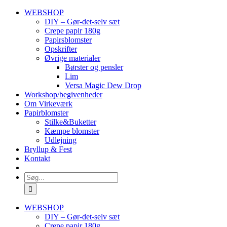
Skip
WEBSHOP
to
DIY – Gør-det-selv sæt
content
Crepe papir 180g
Papirsblomster
Opskrifter
Øvrige materialer
Børster og pensler
Lim
Versa Magic Dew Drop
Workshop/begivenheder
Om Virkeværk
Papirblomster
Stilke&Buketter
Kæmpe blomster
Udlejning
Bryllup & Fest
Kontakt
Søg
efter:
WEBSHOP
DIY – Gør-det-selv sæt
Crepe papir 180g