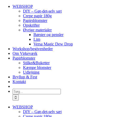
Skip
WEBSHOP
to
DIY – Gør-det-selv sæt
content
Crepe papir 180g
Papirsblomster
Opskrifter
Øvrige materialer
Børster og pensler
Lim
Versa Magic Dew Drop
Workshop/begivenheder
Om Virkeværk
Papirblomster
Stilke&Buketter
Kæmpe blomster
Udlejning
Bryllup & Fest
Kontakt
Søg
efter:
WEBSHOP
DIY – Gør-det-selv sæt
Crepe papir 180g