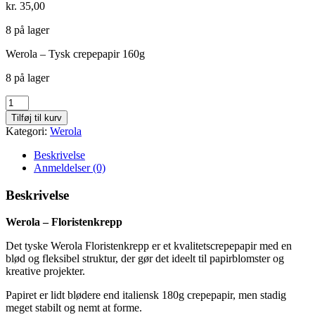
kr.
35,00
8 på lager
Werola – Tysk crepepapir 160g
8 på lager
Lys
rosa
Tilføj til kurv
-
Kategori:
Werola
532
antal
Beskrivelse
Anmeldelser (0)
Beskrivelse
Werola – Floristenkrepp
Det tyske Werola Floristenkrepp er et kvalitetscrepepapir med en
blød og fleksibel struktur, der gør det ideelt til papirblomster og
kreative projekter.
Papiret er lidt blødere end italiensk 180g crepepapir, men stadig
meget stabilt og nemt at forme.