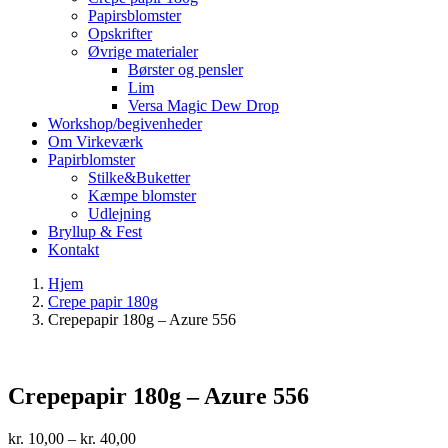
Papirsblomster
Opskrifter
Øvrige materialer
Børster og pensler
Lim
Versa Magic Dew Drop
Workshop/begivenheder
Om Virkeværk
Papirblomster
Stilke&Buketter
Kæmpe blomster
Udlejning
Bryllup & Fest
Kontakt
Hjem
Crepe papir 180g
Crepepapir 180g – Azure 556
Crepepapir 180g – Azure 556
Prisinterval:
kr.
10,00
–
kr.
40,00