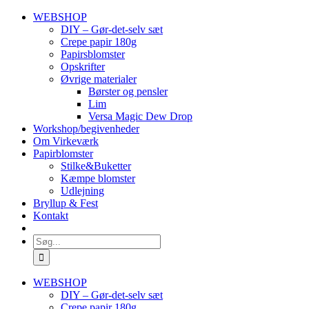
Skip
WEBSHOP
to
DIY – Gør-det-selv sæt
content
Crepe papir 180g
Papirsblomster
Opskrifter
Øvrige materialer
Børster og pensler
Lim
Versa Magic Dew Drop
Workshop/begivenheder
Om Virkeværk
Papirblomster
Stilke&Buketter
Kæmpe blomster
Udlejning
Bryllup & Fest
Kontakt
Søg
efter:
WEBSHOP
DIY – Gør-det-selv sæt
Crepe papir 180g