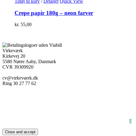
Tilføj til kurv
/
Detaljer
Quick View
Crepe papir 180g – neon farver
kr.
55,00
Virkeværk
Kirkevej 20
5580 Nørre Aaby, Danmark
CVR 39309920
cv@virkevaerk.dk
Ring 30 27 77 62
Workshop
Forside
Kæmpe blomster
Om Virkeværk
Papirblomster
Stilke&Buketter
Full Shop
Udlejning
Firmaløsning
Bryllup & Fest
Handelsbetingelser
Indkøbskurv
Newsletter
0