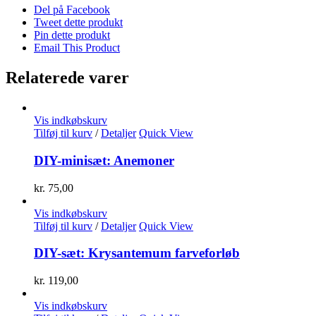
Del på Facebook
Tweet dette produkt
Pin dette produkt
Email This Product
Relaterede varer
Vis indkøbskurv
Tilføj til kurv
/
Detaljer
Quick View
DIY-minisæt: Anemoner
kr.
75,00
Vis indkøbskurv
Tilføj til kurv
/
Detaljer
Quick View
DIY-sæt: Krysantemum farveforløb
kr.
119,00
Vis indkøbskurv