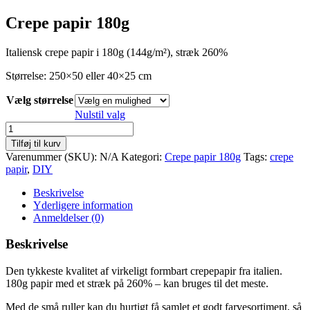
kr. 10,00
til
Crepe papir 180g
kr. 40,00
Italiensk crepe papir i 180g (144g/m²), stræk 260%
Størrelse: 250×50 eller 40×25 cm
Vælg størrelse
Nulstil valg
Crepepapir
180g
Tilføj til kurv
-
Varenummer (SKU):
N/A
Kategori:
Crepe papir 180g
Tags:
crepe
Azure
papir
,
DIY
556
antal
Beskrivelse
Yderligere information
Anmeldelser (0)
Beskrivelse
Den tykkeste kvalitet af virkeligt formbart crepepapir fra italien.
180g papir med et stræk på 260% – kan bruges til det meste.
Med de små ruller kan du hurtigt få samlet et godt farvesortiment, så