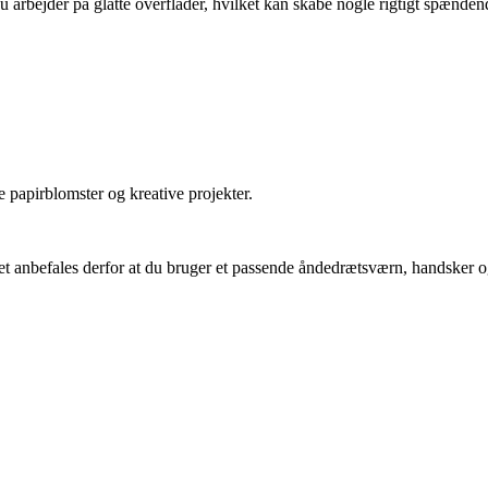
 arbejder på glatte overflader, hvilket kan skabe nogle rigtigt spændend
e papirblomster og kreative projekter.
 anbefales derfor at du bruger et passende åndedrætsværn, handsker og 