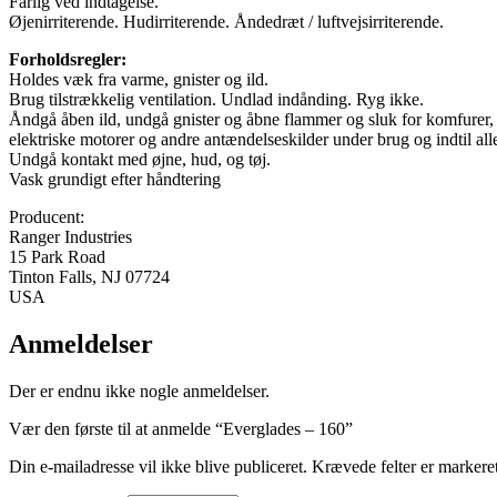
Farlig ved indtagelse.
Øjenirriterende. Hudirriterende. Åndedræt / luftvejsirriterende.
Forholdsregler:
Holdes væk fra varme, gnister og ild.
Brug tilstrækkelig ventilation. Undlad indånding. Ryg ikke.
Åndgå åben ild, undgå gnister og åbne flammer og sluk for komfurer,
elektriske motorer og andre antændelseskilder under brug og indtil al
Undgå kontakt med øjne, hud, og tøj.
Vask grundigt efter håndtering
Producent:
Ranger Industries
15 Park Road
Tinton Falls, NJ 07724
USA
Anmeldelser
Der er endnu ikke nogle anmeldelser.
Vær den første til at anmelde “Everglades – 160”
Din e-mailadresse vil ikke blive publiceret.
Krævede felter er marker