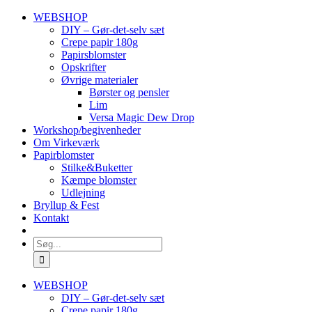
Skip
WEBSHOP
to
DIY – Gør-det-selv sæt
content
Crepe papir 180g
Papirsblomster
Opskrifter
Øvrige materialer
Børster og pensler
Lim
Versa Magic Dew Drop
Workshop/begivenheder
Om Virkeværk
Papirblomster
Stilke&Buketter
Kæmpe blomster
Udlejning
Bryllup & Fest
Kontakt
Søg
efter:
WEBSHOP
DIY – Gør-det-selv sæt
Crepe papir 180g