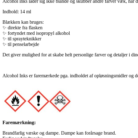
Alcohol inks lader sig ikke blande og skubber andre farver væk, når du
Indhold: 14 ml
Blækken kan bruges:
✨
direkte fra flasken
✨
fortyndet med isopropyl alkohol
✨
til sprayteknikker
✨
til penselarbejde
Det giver mulighed for at skabe helt personlige farver og detaljer i din
Alcohol Inks er faremærkede pga. indholdet af opløsningsmidler og det
Faremærkning:
Brandfarlig væske og dampe. Dampe kan forårsage brand.