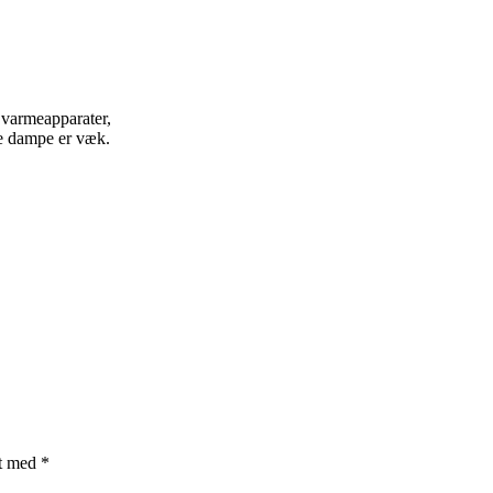
 varmeapparater,
le dampe er væk.
et med
*