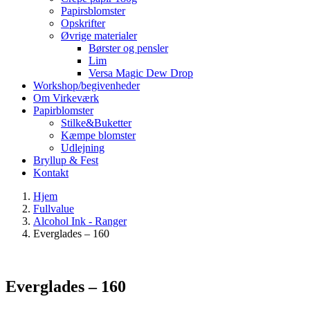
Papirsblomster
Opskrifter
Øvrige materialer
Børster og pensler
Lim
Versa Magic Dew Drop
Workshop/begivenheder
Om Virkeværk
Papirblomster
Stilke&Buketter
Kæmpe blomster
Udlejning
Bryllup & Fest
Kontakt
Hjem
Fullvalue
Alcohol Ink - Ranger
Everglades – 160
Everglades – 160