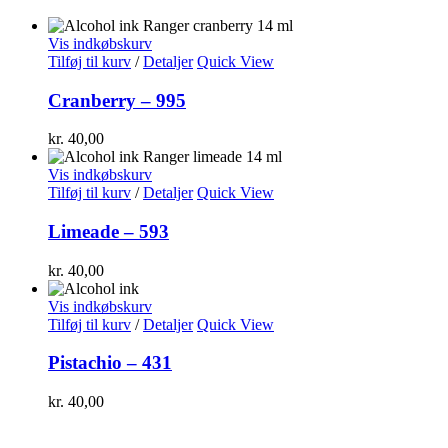
Vis indkøbskurv
Tilføj til kurv
/
Detaljer
Quick View
Cranberry – 995
kr.
40,00
Vis indkøbskurv
Tilføj til kurv
/
Detaljer
Quick View
Limeade – 593
kr.
40,00
Vis indkøbskurv
Tilføj til kurv
/
Detaljer
Quick View
Pistachio – 431
kr.
40,00