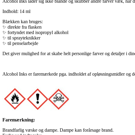
Alcohol inks lader sig ikke blande og skubber andre farver væk, når du
Indhold: 14 ml
Blækken kan bruges:
✨
direkte fra flasken
✨
fortyndet med isopropyl alkohol
✨
til sprayteknikker
✨
til penselarbejde
Det giver mulighed for at skabe helt personlige farver og detaljer i din
Alcohol Inks er faremærkede pga. indholdet af opløsningsmidler og det
Faremærkning:
Brandfarlig væske og dampe. Dampe kan forårsage brand.