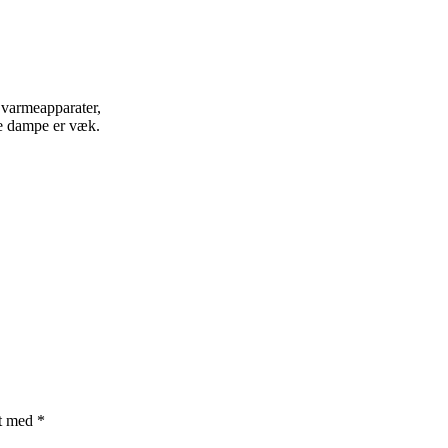
 varmeapparater,
le dampe er væk.
et med
*