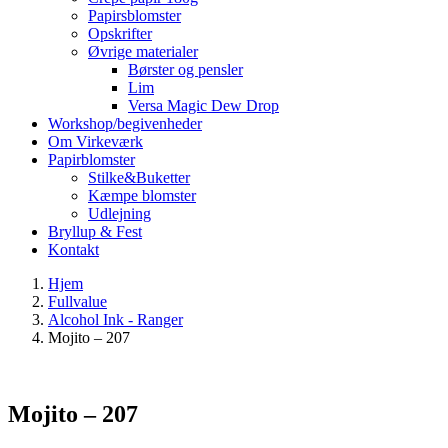
Papirsblomster
Opskrifter
Øvrige materialer
Børster og pensler
Lim
Versa Magic Dew Drop
Workshop/begivenheder
Om Virkeværk
Papirblomster
Stilke&Buketter
Kæmpe blomster
Udlejning
Bryllup & Fest
Kontakt
Hjem
Fullvalue
Alcohol Ink - Ranger
Mojito – 207
Mojito – 207