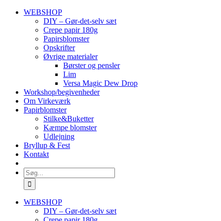
Skip
WEBSHOP
to
DIY – Gør-det-selv sæt
content
Crepe papir 180g
Papirsblomster
Opskrifter
Øvrige materialer
Børster og pensler
Lim
Versa Magic Dew Drop
Workshop/begivenheder
Om Virkeværk
Papirblomster
Stilke&Buketter
Kæmpe blomster
Udlejning
Bryllup & Fest
Kontakt
Søg
efter:
WEBSHOP
DIY – Gør-det-selv sæt
Crepe papir 180g