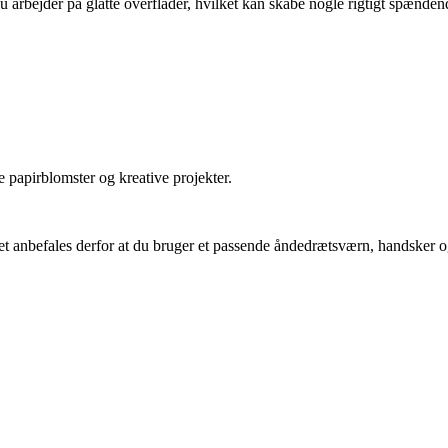
 arbejder på glatte overflader, hvilket kan skabe nogle rigtigt spændend
e papirblomster og kreative projekter.
 anbefales derfor at du bruger et passende åndedrætsværn, handsker og 