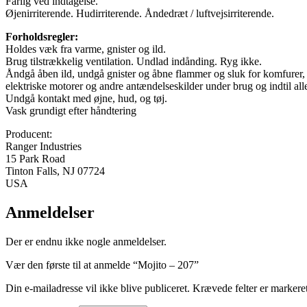
Farlig ved indtagelse.
Øjenirriterende. Hudirriterende. Åndedræt / luftvejsirriterende.
Forholdsregler:
Holdes væk fra varme, gnister og ild.
Brug tilstrækkelig ventilation. Undlad indånding. Ryg ikke.
Åndgå åben ild, undgå gnister og åbne flammer og sluk for komfurer,
elektriske motorer og andre antændelseskilder under brug og indtil al
Undgå kontakt med øjne, hud, og tøj.
Vask grundigt efter håndtering
Producent:
Ranger Industries
15 Park Road
Tinton Falls, NJ 07724
USA
Anmeldelser
Der er endnu ikke nogle anmeldelser.
Vær den første til at anmelde “Mojito – 207”
Din e-mailadresse vil ikke blive publiceret.
Krævede felter er marker