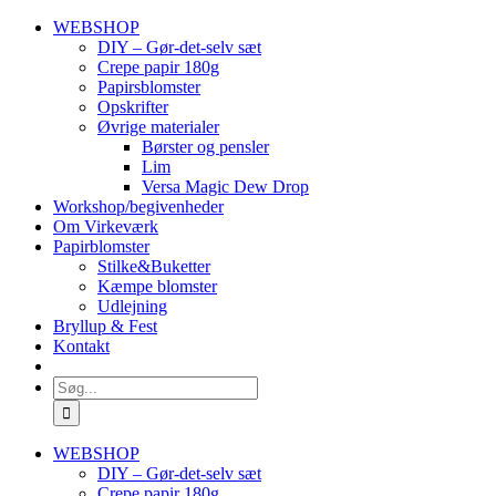
Skip
WEBSHOP
to
DIY – Gør-det-selv sæt
content
Crepe papir 180g
Papirsblomster
Opskrifter
Øvrige materialer
Børster og pensler
Lim
Versa Magic Dew Drop
Workshop/begivenheder
Om Virkeværk
Papirblomster
Stilke&Buketter
Kæmpe blomster
Udlejning
Bryllup & Fest
Kontakt
Søg
efter:
WEBSHOP
DIY – Gør-det-selv sæt
Crepe papir 180g