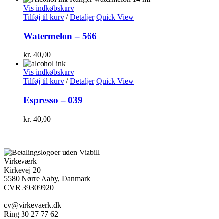
Vis indkøbskurv
Tilføj til kurv
/
Detaljer
Quick View
Watermelon – 566
kr.
40,00
Vis indkøbskurv
Tilføj til kurv
/
Detaljer
Quick View
Espresso – 039
kr.
40,00
Virkeværk
Kirkevej 20
5580 Nørre Aaby, Danmark
CVR 39309920
cv@virkevaerk.dk
Ring 30 27 77 62