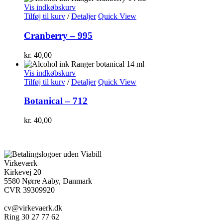
Vis indkøbskurv
Tilføj til kurv
/
Detaljer
Quick View
Cranberry – 995
kr.
40,00
Vis indkøbskurv
Tilføj til kurv
/
Detaljer
Quick View
Botanical – 712
kr.
40,00
Virkeværk
Kirkevej 20
5580 Nørre Aaby, Danmark
CVR 39309920
cv@virkevaerk.dk
Ring 30 27 77 62