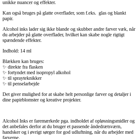
unikke nuancer og effekter.
Kan også bruges på glatte overflader, som f.eks. glas og blankt
papir.
Alcohol inks lader sig ikke blande og skubber andre farver væk, når
du arbejder på glatte overflader, hvilket kan skabe nogle rigtigt
spændende effekter.
Indhold: 14 ml
Blækken kan bruges:
✨
direkte fra flasken
✨
fortyndet med isopropyl alkohol
✨
til sprayteknikker
✨
til penselarbejde
Det giver mulighed for at skabe helt personlige farver og detaljer i
dine papirblomster og kreative projekter.
Alcohol Inks er faremærkede pga. indholdet af opløsningsmidler og
det anbefales derfor at du bruger et passende åndedrætsværn,
handsker og i øvrigt sørger for god udluftning, når du arbejder med
farverne.