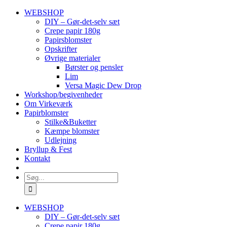
Skip
WEBSHOP
to
DIY – Gør-det-selv sæt
content
Crepe papir 180g
Papirsblomster
Opskrifter
Øvrige materialer
Børster og pensler
Lim
Versa Magic Dew Drop
Workshop/begivenheder
Om Virkeværk
Papirblomster
Stilke&Buketter
Kæmpe blomster
Udlejning
Bryllup & Fest
Kontakt
Søg
efter:
WEBSHOP
DIY – Gør-det-selv sæt
Crepe papir 180g