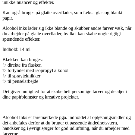
unikke nuancer og effekter.
Kan også bruges på glatte overflader, som f.eks. glas og blankt
papir.
Alcohol inks lader sig ikke blande og skubber andre farver væk, når
du arbejder på glatte overflader, hvilket kan skabe nogle rigtigt
spændende effekter.
Indhold: 14 ml
Blækken kan bruges:
✨
direkte fra flasken
✨
fortyndet med isopropyl alkohol
✨
til sprayteknikker
✨
til penselarbejde
Det giver mulighed for at skabe helt personlige farver og detaljer i
dine papirblomster og kreative projekter.
Alcohol Inks er faremærkede pga. indholdet af opløsningsmidler og
det anbefales derfor at du bruger et passende åndedrætsværn,
handsker og i øvrigt sørger for god udluftning, når du arbejder med
farverne.