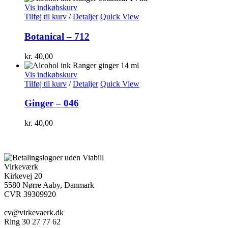
Vis indkøbskurv
Tilføj til kurv
/
Detaljer
Quick View
Botanical – 712
kr.
40,00
Vis indkøbskurv
Tilføj til kurv
/
Detaljer
Quick View
Ginger – 046
kr.
40,00
Virkeværk
Kirkevej 20
5580 Nørre Aaby, Danmark
CVR 39309920
cv@virkevaerk.dk
Ring 30 27 77 62