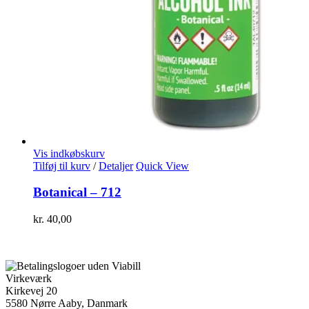
Vis indkøbskurv
Tilføj til kurv
/
Detaljer
Quick View
Botanical – 712
kr.
40,00
Virkeværk
Kirkevej 20
5580 Nørre Aaby, Danmark