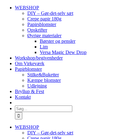
Skip
WEBSHOP
to
DIY – Gør-det-selv sæt
content
Crepe papir 180g
Papirsblomster
Opskrifter
Øvrige materialer
Børster og pensler
Lim
Versa Magic Dew Drop
Workshop/begivenheder
Om Virkeværk
Papirblomster
Stilke&Buketter
Kæmpe blomster
Udlejning
Bryllup & Fest
Kontakt
Søg
efter:
WEBSHOP
DIY – Gør-det-selv sæt
Crepe papir 180g