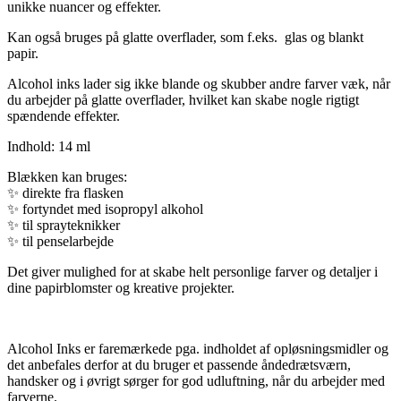
unikke nuancer og effekter.
Kan også bruges på glatte overflader, som f.eks. glas og blankt
papir.
Alcohol inks lader sig ikke blande og skubber andre farver væk, når
du arbejder på glatte overflader, hvilket kan skabe nogle rigtigt
spændende effekter.
Indhold: 14 ml
Blækken kan bruges:
✨
direkte fra flasken
✨
fortyndet med isopropyl alkohol
✨
til sprayteknikker
✨
til penselarbejde
Det giver mulighed for at skabe helt personlige farver og detaljer i
dine papirblomster og kreative projekter.
Alcohol Inks er faremærkede pga. indholdet af opløsningsmidler og
det anbefales derfor at du bruger et passende åndedrætsværn,
handsker og i øvrigt sørger for god udluftning, når du arbejder med
farverne.