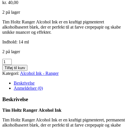
kr.
40,00
2 på lager
Tim Holtz Ranger Alcohol Ink er en kraftigt pigmenteret
alkoholbaseret blæk, der er perfekt til at farve crepepapir og skabe
unikke nuancer og effekter.
Indhold: 14 ml
2 på lager
Purple
twilight
Tilføj til kurv
-
Kategori:
Alcohol Ink - Ranger
511
antal
Beskrivelse
Anmeldelser (0)
Beskrivelse
Tim Holtz Ranger Alcohol Ink
Tim Holtz Ranger Alcohol Ink er en kraftigt pigmenteret, permanent
alkoholbaseret blæk, der er perfekt til at farve crepepapir og skabe