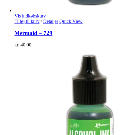
Vis indkøbskurv
Tilføj til kurv
/
Detaljer
Quick View
Mermaid – 729
kr.
40,00