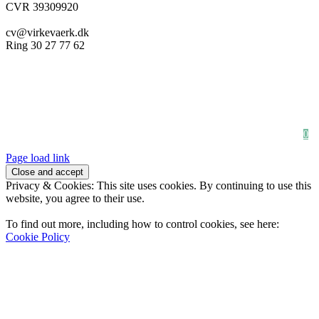
CVR 39309920
cv@virkevaerk.dk
Ring 30 27 77 62
Workshop
Forside
Kæmpe blomster
Om Virkeværk
Papirblomster
Stilke&Buketter
Full Shop
Udlejning
Firmaløsning
Bryllup & Fest
Handelsbetingelser
Indkøbskurv
Newsletter
0
Page load link
Privacy & Cookies: This site uses cookies. By continuing to use this
website, you agree to their use.
To find out more, including how to control cookies, see here:
Cookie Policy
Go
to
Top