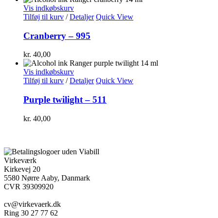
Vis indkøbskurv
Tilføj til kurv
/
Detaljer
Quick View
Cranberry – 995
kr.
40,00
Vis indkøbskurv
Tilføj til kurv
/
Detaljer
Quick View
Purple twilight – 511
kr.
40,00
Virkeværk
Kirkevej 20
5580 Nørre Aaby, Danmark
CVR 39309920
cv@virkevaerk.dk
Ring 30 27 77 62