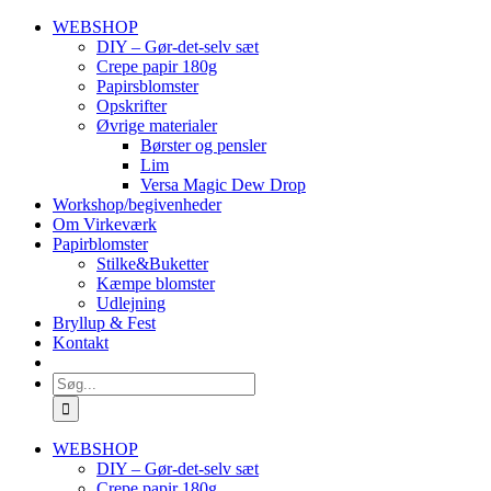
Skip
WEBSHOP
to
DIY – Gør-det-selv sæt
content
Crepe papir 180g
Papirsblomster
Opskrifter
Øvrige materialer
Børster og pensler
Lim
Versa Magic Dew Drop
Workshop/begivenheder
Om Virkeværk
Papirblomster
Stilke&Buketter
Kæmpe blomster
Udlejning
Bryllup & Fest
Kontakt
Søg
efter:
WEBSHOP
DIY – Gør-det-selv sæt
Crepe papir 180g