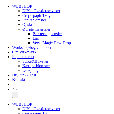
Skip
WEBSHOP
to
DIY – Gør-det-selv sæt
content
Crepe papir 180g
Papirsblomster
Opskrifter
Øvrige materialer
Børster og pensler
Lim
Versa Magic Dew Drop
Workshop/begivenheder
Om Virkeværk
Papirblomster
Stilke&Buketter
Kæmpe blomster
Udlejning
Bryllup & Fest
Kontakt
Søg
efter:
WEBSHOP
DIY – Gør-det-selv sæt
Crepe papir 180g