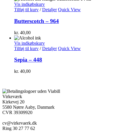
Vis indkøbskurv
Tilføj til kurv
/
Detaljer
Quick View
Butterscotch – 964
kr.
40,00
Vis indkøbskurv
Tilføj til kurv
/
Detaljer
Quick View
Sepia – 448
kr.
40,00
Virkeværk
Kirkevej 20
5580 Nørre Aaby, Danmark
CVR 39309920
cv@virkevaerk.dk
Ring 30 27 77 62