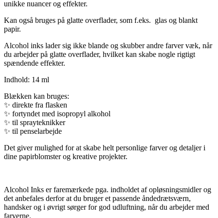
unikke nuancer og effekter.
Kan også bruges på glatte overflader, som f.eks. glas og blankt
papir.
Alcohol inks lader sig ikke blande og skubber andre farver væk, når
du arbejder på glatte overflader, hvilket kan skabe nogle rigtigt
spændende effekter.
Indhold: 14 ml
Blækken kan bruges:
✨
direkte fra flasken
✨
fortyndet med isopropyl alkohol
✨
til sprayteknikker
✨
til penselarbejde
Det giver mulighed for at skabe helt personlige farver og detaljer i
dine papirblomster og kreative projekter.
Alcohol Inks er faremærkede pga. indholdet af opløsningsmidler og
det anbefales derfor at du bruger et passende åndedrætsværn,
handsker og i øvrigt sørger for god udluftning, når du arbejder med
farverne.