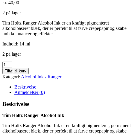
kr.
40,00
2 på lager
Tim Holtz Ranger Alcohol Ink er en kraftigt pigmenteret
alkoholbaseret blæk, der er perfekt til at farve crepepapir og skabe
unikke nuancer og effekter.
Indhold: 14 ml
2 på lager
Pink
sherbet
Tilføj til kurv
-
Kategori:
Alcohol Ink - Ranger
665
antal
Beskrivelse
Anmeldelser (0)
Beskrivelse
Tim Holtz Ranger Alcohol Ink
Tim Holtz Ranger Alcohol Ink er en kraftigt pigmenteret, permanent
alkoholbaseret blæk, der er perfekt til at farve crepepapir og skabe