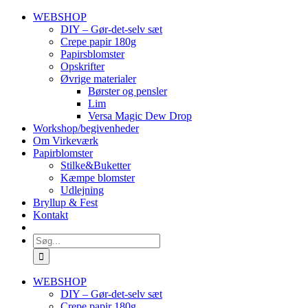
Skip
WEBSHOP
to
DIY – Gør-det-selv sæt
content
Crepe papir 180g
Papirsblomster
Opskrifter
Øvrige materialer
Børster og pensler
Lim
Versa Magic Dew Drop
Workshop/begivenheder
Om Virkeværk
Papirblomster
Stilke&Buketter
Kæmpe blomster
Udlejning
Bryllup & Fest
Kontakt
Søg
efter:
WEBSHOP
DIY – Gør-det-selv sæt
Crepe papir 180g