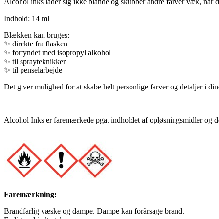
Alcohol inks lader sig ikke blande og skubber andre farver væk, når du
Indhold: 14 ml
Blækken kan bruges:
✨
direkte fra flasken
✨
fortyndet med isopropyl alkohol
✨
til sprayteknikker
✨
til penselarbejde
Det giver mulighed for at skabe helt personlige farver og detaljer i din
Alcohol Inks er faremærkede pga. indholdet af opløsningsmidler og det
Faremærkning:
Brandfarlig væske og dampe. Dampe kan forårsage brand.