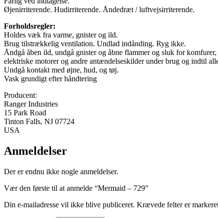
Farlig ved indtagelse.
Øjenirriterende. Hudirriterende. Åndedræt / luftvejsirriterende.
Forholdsregler:
Holdes væk fra varme, gnister og ild.
Brug tilstrækkelig ventilation. Undlad indånding. Ryg ikke.
Åndgå åben ild, undgå gnister og åbne flammer og sluk for komfurer,
elektriske motorer og andre antændelseskilder under brug og indtil al
Undgå kontakt med øjne, hud, og tøj.
Vask grundigt efter håndtering
Producent:
Ranger Industries
15 Park Road
Tinton Falls, NJ 07724
USA
Anmeldelser
Der er endnu ikke nogle anmeldelser.
Vær den første til at anmelde “Mermaid – 729”
Din e-mailadresse vil ikke blive publiceret.
Krævede felter er marker