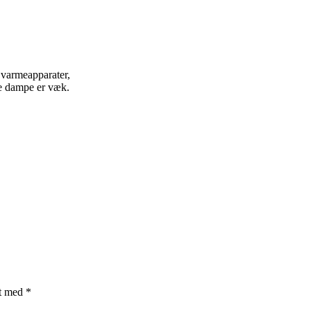
 varmeapparater,
le dampe er væk.
et med
*