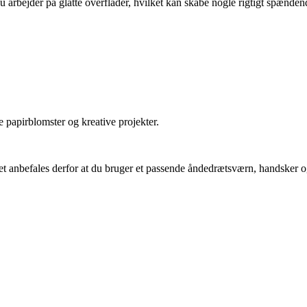
 arbejder på glatte overflader, hvilket kan skabe nogle rigtigt spændend
e papirblomster og kreative projekter.
 anbefales derfor at du bruger et passende åndedrætsværn, handsker og 