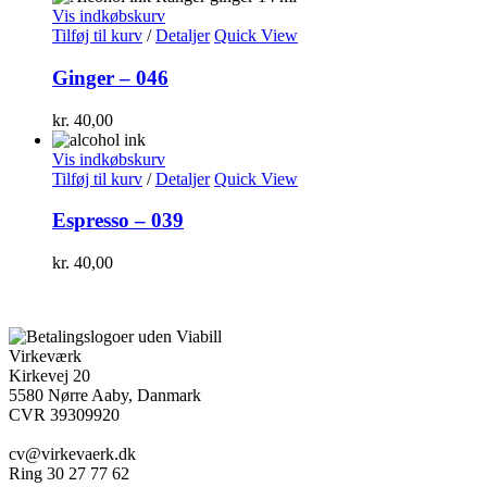
Vis indkøbskurv
Tilføj til kurv
/
Detaljer
Quick View
Ginger – 046
kr.
40,00
Vis indkøbskurv
Tilføj til kurv
/
Detaljer
Quick View
Espresso – 039
kr.
40,00
Virkeværk
Kirkevej 20
5580 Nørre Aaby, Danmark
CVR 39309920
cv@virkevaerk.dk
Ring 30 27 77 62