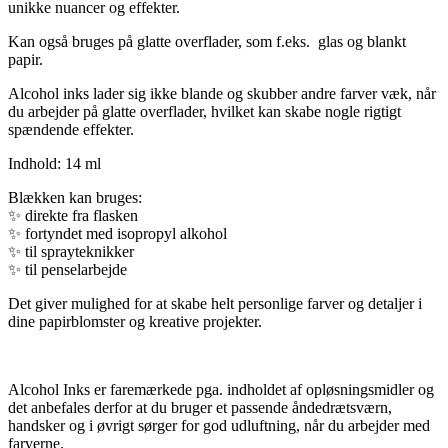
unikke nuancer og effekter.
Kan også bruges på glatte overflader, som f.eks. glas og blankt
papir.
Alcohol inks lader sig ikke blande og skubber andre farver væk, når
du arbejder på glatte overflader, hvilket kan skabe nogle rigtigt
spændende effekter.
Indhold: 14 ml
Blækken kan bruges:
✨
direkte fra flasken
✨
fortyndet med isopropyl alkohol
✨
til sprayteknikker
✨
til penselarbejde
Det giver mulighed for at skabe helt personlige farver og detaljer i
dine papirblomster og kreative projekter.
Alcohol Inks er faremærkede pga. indholdet af opløsningsmidler og
det anbefales derfor at du bruger et passende åndedrætsværn,
handsker og i øvrigt sørger for god udluftning, når du arbejder med
farverne.