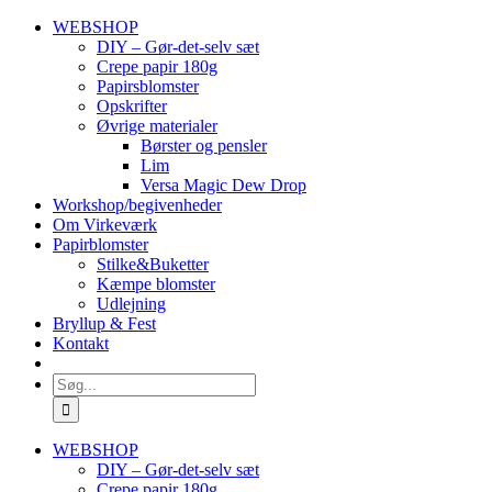
Skip
WEBSHOP
to
DIY – Gør-det-selv sæt
content
Crepe papir 180g
Papirsblomster
Opskrifter
Øvrige materialer
Børster og pensler
Lim
Versa Magic Dew Drop
Workshop/begivenheder
Om Virkeværk
Papirblomster
Stilke&Buketter
Kæmpe blomster
Udlejning
Bryllup & Fest
Kontakt
Søg
efter:
WEBSHOP
DIY – Gør-det-selv sæt
Crepe papir 180g