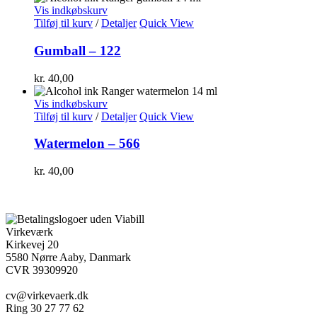
Vis indkøbskurv
Tilføj til kurv
/
Detaljer
Quick View
Gumball – 122
kr.
40,00
Vis indkøbskurv
Tilføj til kurv
/
Detaljer
Quick View
Watermelon – 566
kr.
40,00
Virkeværk
Kirkevej 20
5580 Nørre Aaby, Danmark
CVR 39309920
cv@virkevaerk.dk
Ring 30 27 77 62