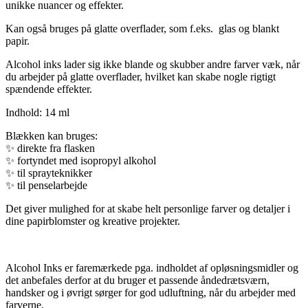
unikke nuancer og effekter.
Kan også bruges på glatte overflader, som f.eks. glas og blankt
papir.
Alcohol inks lader sig ikke blande og skubber andre farver væk, når
du arbejder på glatte overflader, hvilket kan skabe nogle rigtigt
spændende effekter.
Indhold: 14 ml
Blækken kan bruges:
✨
direkte fra flasken
✨
fortyndet med isopropyl alkohol
✨
til sprayteknikker
✨
til penselarbejde
Det giver mulighed for at skabe helt personlige farver og detaljer i
dine papirblomster og kreative projekter.
Alcohol Inks er faremærkede pga. indholdet af opløsningsmidler og
det anbefales derfor at du bruger et passende åndedrætsværn,
handsker og i øvrigt sørger for god udluftning, når du arbejder med
farverne.