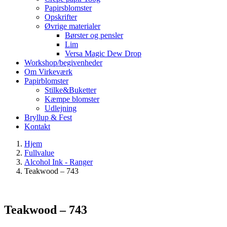
Papirsblomster
Opskrifter
Øvrige materialer
Børster og pensler
Lim
Versa Magic Dew Drop
Workshop/begivenheder
Om Virkeværk
Papirblomster
Stilke&Buketter
Kæmpe blomster
Udlejning
Bryllup & Fest
Kontakt
Hjem
Fullvalue
Alcohol Ink - Ranger
Teakwood – 743
Teakwood – 743