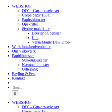
Skip
WEBSHOP
to
DIY – Gør-det-selv sæt
content
Crepe papir 180g
Papirsblomster
Opskrifter
Øvrige materialer
Børster og pensler
Lim
Versa Magic Dew Drop
Workshop/begivenheder
Om Virkeværk
Papirblomster
Stilke&Buketter
Kæmpe blomster
Udlejning
Bryllup & Fest
Kontakt
Søg
efter:
WEBSHOP
DIY – Gør-det-selv sæt
Crepe papir 180g