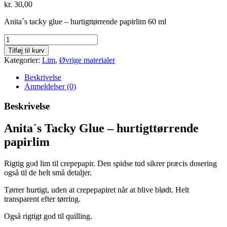
kr.
30,00
Anita´s tacky glue – hurtigttørrende papirlim 60 ml
Anita
´s
Tilføj til kurv
Tacky
Kategorier:
Lim
,
Øvrige materialer
Glue
-
Beskrivelse
60
Anmeldelser (0)
ml
antal
Beskrivelse
Anita´s Tacky Glue – hurtigttørrende
papirlim
Rigtig god lim til crepepapir. Den spidse tud sikrer præcis dosering
også til de helt små detaljer.
Tørrer hurtigt, uden at crepepapiret når at blive blødt. Helt
transparent efter tørring.
Også rigtigt god til quilling.