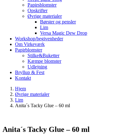
Papirsblomster
Opskrifter
Øvrige materialer
Børster og pensler
Lim
Versa Magic Dew Drop
Workshop/begivenheder
Om Virkeværk
Papirblomster
Stilke&Buketter
Kæmpe blomster
Udlejning
Bryllup & Fest
Kontakt
Hjem
Øvrige materialer
Lim
Anita´s Tacky Glue – 60 ml
Anita´s Tacky Glue – 60 ml