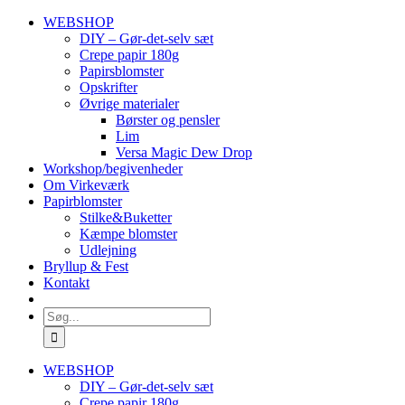
Skip
WEBSHOP
to
DIY – Gør-det-selv sæt
content
Crepe papir 180g
Papirsblomster
Opskrifter
Øvrige materialer
Børster og pensler
Lim
Versa Magic Dew Drop
Workshop/begivenheder
Om Virkeværk
Papirblomster
Stilke&Buketter
Kæmpe blomster
Udlejning
Bryllup & Fest
Kontakt
Søg
efter:
WEBSHOP
DIY – Gør-det-selv sæt
Crepe papir 180g