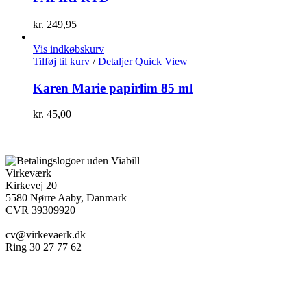
kr.
249,95
Vis indkøbskurv
Tilføj til kurv
/
Detaljer
Quick View
Karen Marie papirlim 85 ml
kr.
45,00
Virkeværk
Kirkevej 20
5580 Nørre Aaby, Danmark
CVR 39309920
cv@virkevaerk.dk
Ring 30 27 77 62
Workshop
Forside
Kæmpe blomster
Om Virkeværk
Papirblomster
Stilke&Buketter
Full Shop
Udlejning