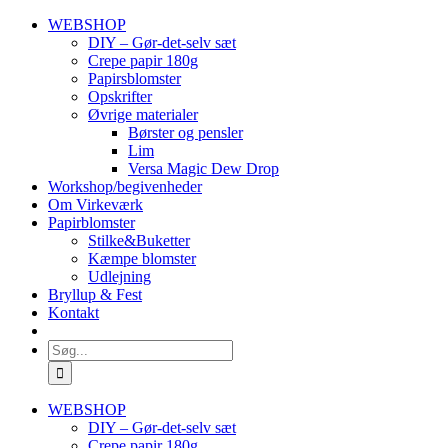
Skip
WEBSHOP
to
DIY – Gør-det-selv sæt
content
Crepe papir 180g
Papirsblomster
Opskrifter
Øvrige materialer
Børster og pensler
Lim
Versa Magic Dew Drop
Workshop/begivenheder
Om Virkeværk
Papirblomster
Stilke&Buketter
Kæmpe blomster
Udlejning
Bryllup & Fest
Kontakt
Søg
efter:
WEBSHOP
DIY – Gør-det-selv sæt
Crepe papir 180g