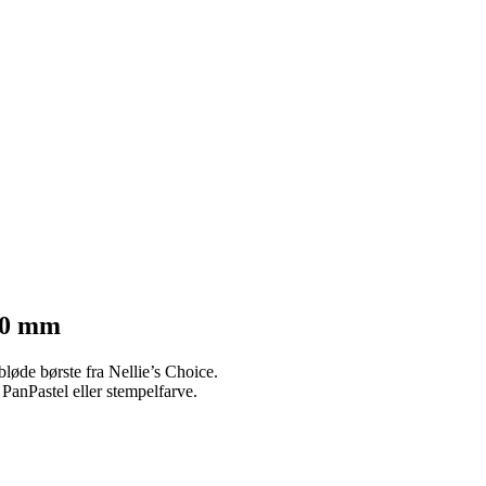
×10 mm
løde børste fra Nellie’s Choice.
, PanPastel eller stempelfarve.