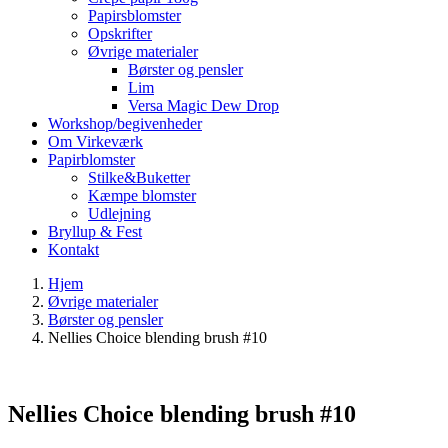
Papirsblomster
Opskrifter
Øvrige materialer
Børster og pensler
Lim
Versa Magic Dew Drop
Workshop/begivenheder
Om Virkeværk
Papirblomster
Stilke&Buketter
Kæmpe blomster
Udlejning
Bryllup & Fest
Kontakt
Hjem
Øvrige materialer
Børster og pensler
Nellies Choice blending brush #10
Nellies Choice blending brush #10