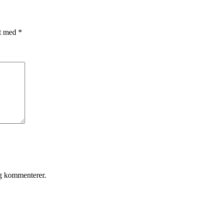
et med
*
eg kommenterer.