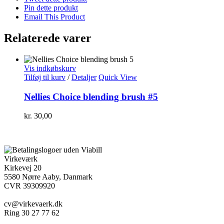
Pin dette produkt
Email This Product
Relaterede varer
Vis indkøbskurv
Tilføj til kurv
/
Detaljer
Quick View
Nellies Choice blending brush #5
kr.
30,00
Virkeværk
Kirkevej 20
5580 Nørre Aaby, Danmark
CVR 39309920
cv@virkevaerk.dk
Ring 30 27 77 62