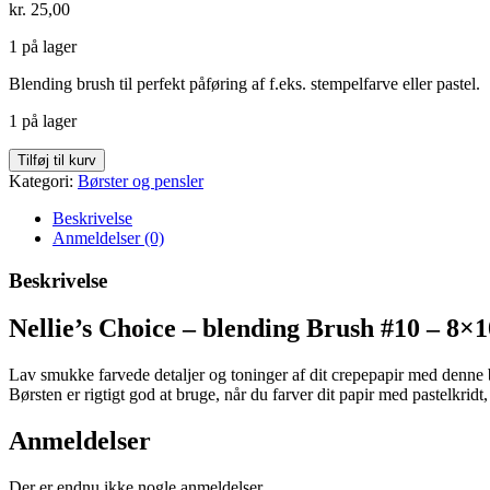
kr.
25,00
1 på lager
Blending brush til perfekt påføring af f.eks. stempelfarve eller pastel.
1 på lager
Nellies
Tilføj til kurv
Choice
Kategori:
Børster og pensler
blending
brush
Beskrivelse
#10
Anmeldelser (0)
antal
Beskrivelse
Nellie’s Choice – blending Brush #10 – 8
Lav smukke farvede detaljer og toninger af dit crepepapir med denne b
Børsten er rigtigt god at bruge, når du farver dit papir med pastelkridt
Anmeldelser
Der er endnu ikke nogle anmeldelser.