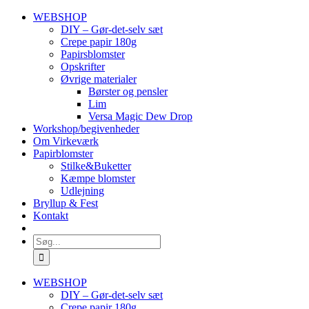
Skip
WEBSHOP
to
DIY – Gør-det-selv sæt
content
Crepe papir 180g
Papirsblomster
Opskrifter
Øvrige materialer
Børster og pensler
Lim
Versa Magic Dew Drop
Workshop/begivenheder
Om Virkeværk
Papirblomster
Stilke&Buketter
Kæmpe blomster
Udlejning
Bryllup & Fest
Kontakt
Søg
efter:
WEBSHOP
DIY – Gør-det-selv sæt
Crepe papir 180g