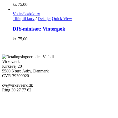
kr.
75,00
Vis indkøbskurv
Tilføj til kurv
/
Detaljer
Quick View
DIY-minisæt: Vintergæk
kr.
75,00
Virkeværk
Kirkevej 20
5580 Nørre Aaby, Danmark
CVR 39309920
cv@virkevaerk.dk
Ring 30 27 77 62
Workshop
Forside
Kæmpe blomster
Om Virkeværk
Papirblomster
Stilke&Buketter
Full Shop
Udlejning
Firmaløsning
Bryllup & Fest