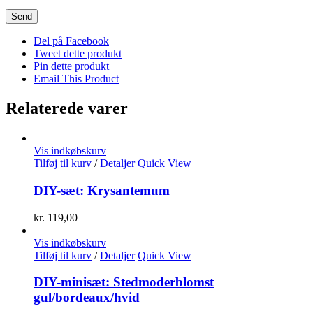
Del på Facebook
Tweet dette produkt
Pin dette produkt
Email This Product
Relaterede varer
Vis indkøbskurv
Tilføj til kurv
/
Detaljer
Quick View
DIY-sæt: Krysantemum
kr.
119,00
Vis indkøbskurv
Tilføj til kurv
/
Detaljer
Quick View
DIY-minisæt: Stedmoderblomst
gul/bordeaux/hvid