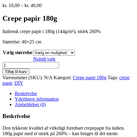
Prisinterval:
kr.
10,00
–
kr.
40,00
kr. 10,00
til
Crepe papir 180g
kr. 40,00
Italiensk crepe papir i 180g (144g/m²), stræk 260%
Størrelse: 40×25 cm
Vælg størrelse
Nulstil valg
Crepepapir
180g
Tilføj til kurv
-
Varenummer (SKU):
N/A
Kategori:
Crepe papir 180g
Tags:
crepe
enkelt
papir
,
DIY
rulle
-
Beskrivelse
cardinal
Yderligere information
red
Anmeldelser (0)
584
antal
Beskrivelse
Den tykkeste kvalitet af virkeligt formbart crepepapir fra italien.
180g papir med et stræk på 260% – kan bruges til det meste.