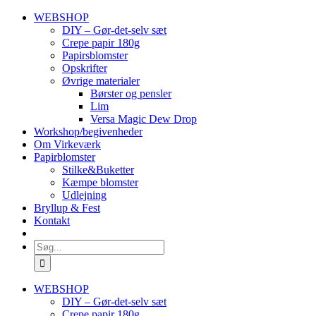
Skip
WEBSHOP
to
DIY – Gør-det-selv sæt
content
Crepe papir 180g
Papirsblomster
Opskrifter
Øvrige materialer
Børster og pensler
Lim
Versa Magic Dew Drop
Workshop/begivenheder
Om Virkeværk
Papirblomster
Stilke&Buketter
Kæmpe blomster
Udlejning
Bryllup & Fest
Kontakt
Søg
efter:
WEBSHOP
DIY – Gør-det-selv sæt
Crepe papir 180g