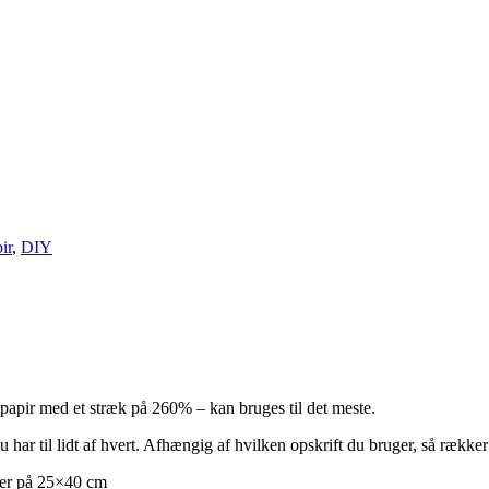
ir
,
DIY
g papir med et stræk på 260% – kan bruges til det meste.
 har til lidt af hvert. Afhængig af hvilken opskrift du bruger, så rækker
ller på 25×40 cm