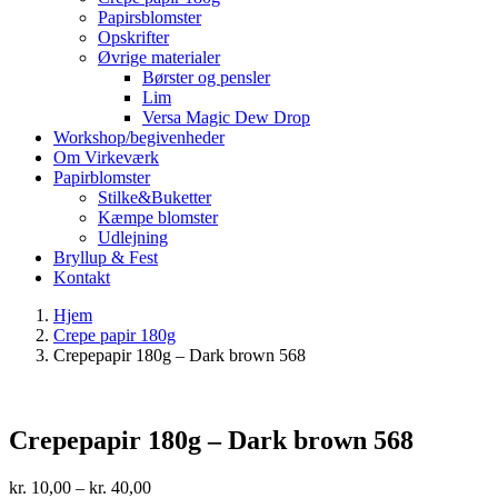
Papirsblomster
Opskrifter
Øvrige materialer
Børster og pensler
Lim
Versa Magic Dew Drop
Workshop/begivenheder
Om Virkeværk
Papirblomster
Stilke&Buketter
Kæmpe blomster
Udlejning
Bryllup & Fest
Kontakt
Hjem
Crepe papir 180g
Crepepapir 180g – Dark brown 568
Crepepapir 180g – Dark brown 568
Prisinterval:
kr.
10,00
–
kr.
40,00