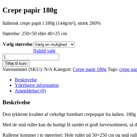
kr. 10,00
til
Crepe papir 180g
kr. 40,00
Italiensk crepe papir i 180g (144g/m²), stræk 260%
Størrelse: 250×50 eller 40×25 cm
Vælg størrelse
Nulstil valg
Crepepapir
180g
Tilføj til kurv
-
Varenummer (SKU):
N/A
Kategori:
Crepe papir 180g
Tags:
crepe pap
Dark
brown
Beskrivelse
568
Yderligere information
antal
Anmeldelser (0)
Beskrivelse
Den tykkeste kvalitet af virkeligt formbart crepepapir fra italien. 180
Med de små ruller kan du hurtigt få samlet et godt farvesortiment, så du
Rullerne kommer i to størrelser: Hele ruller på 50×250 cm og små ru