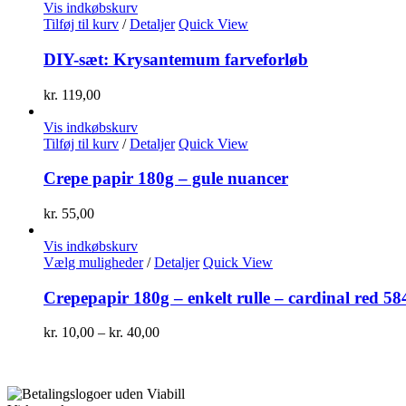
Vis indkøbskurv
Tilføj til kurv
/
Detaljer
Quick View
DIY-sæt: Krysantemum farveforløb
kr.
119,00
Vis indkøbskurv
Tilføj til kurv
/
Detaljer
Quick View
Crepe papir 180g – gule nuancer
kr.
55,00
Vis indkøbskurv
Dette
Vælg muligheder
/
Detaljer
Quick View
vare
har
Crepepapir 180g – enkelt rulle – cardinal red 58
flere
varianter.
Prisinterval:
kr.
10,00
–
kr.
40,00
Mulighederne
kr. 10,00
kan
til
vælges
kr. 40,00
på