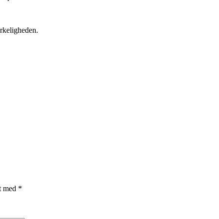
rkeligheden.
et med
*