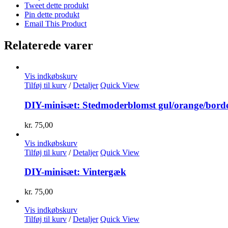
Tweet dette produkt
Pin dette produkt
Email This Product
Relaterede varer
Vis indkøbskurv
Tilføj til kurv
/
Detaljer
Quick View
DIY-minisæt: Stedmoderblomst gul/orange/bord
kr.
75,00
Vis indkøbskurv
Tilføj til kurv
/
Detaljer
Quick View
DIY-minisæt: Vintergæk
kr.
75,00
Vis indkøbskurv
Tilføj til kurv
/
Detaljer
Quick View