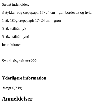
Sættet indeholder:
3 stykker 90g crepepapir 17×24 cm – gul, bordeaux og hvid
1 stk 180g crepepapir 17×24 cm – grøn
5 stk ståltråd tyk
5 stk. ståltråd tynd
Instruktioner
Sværhedsgrad: ♦♦♦◊◊◊
Yderligere information
Vægt
0,2 kg
Anmeldelser