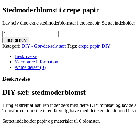
Stedmoderblomst i crepe papir
Lav selv dine egne stedmoderblomster i crepepapir. Sættet indeholder 
DIY-
minisæt:
Tilføj til kurv
Stedmoderblomst
Kategori:
DIY - Gør-det-selv sæt
Tags:
crepe papir
,
DIY
gul/bordeaux/hvid
antal
Beskrivelse
Yderligere information
Anmeldelser (0)
Beskrivelse
DIY-sæt: stedmoderblomst
Bring et strejf af naturen indendørs med dette DIY minisæt og lav de s
Transformer din stue til en farverig have med dette enkle kit, med instr
Sættet indeholder papir og materialer til 6 blomster.