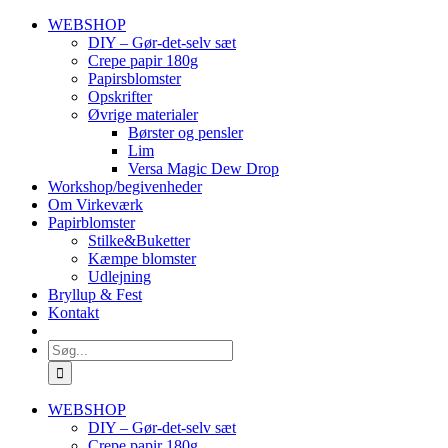
Skip
WEBSHOP
to
DIY – Gør-det-selv sæt
content
Crepe papir 180g
Papirsblomster
Opskrifter
Øvrige materialer
Børster og pensler
Lim
Versa Magic Dew Drop
Workshop/begivenheder
Om Virkeværk
Papirblomster
Stilke&Buketter
Kæmpe blomster
Udlejning
Bryllup & Fest
Kontakt
Søg
efter:
WEBSHOP
DIY – Gør-det-selv sæt
Crepe papir 180g