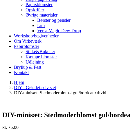
Papirsblomster
Opskrifter
Øvrige materialer
Børster og pensler
Lim
Versa Magic Dew Drop
Workshop/begivenheder
Om Virkeværk
Papirblomster
Stilke&Buketter
Kæmpe blomster
Udlejning
Bryllup & Fest
Kontakt
Hjem
DIY - Gør-det-selv sæt
DIY-minisæt: Stedmoderblomst gul/bordeaux/hvid
DIY-minisæt: Stedmoderblomst gul/borde
kr.
75,00