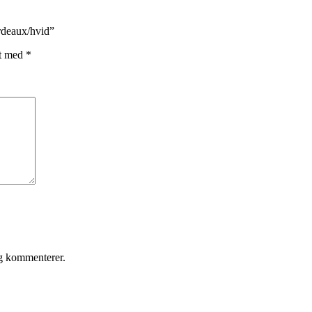
rdeaux/hvid”
et med
*
eg kommenterer.