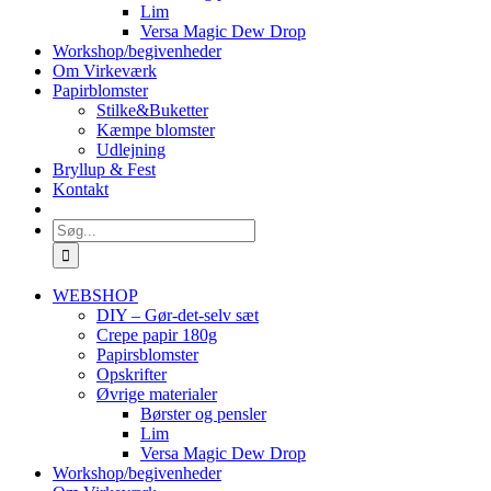
Lim
Versa Magic Dew Drop
Workshop/begivenheder
Om Virkeværk
Papirblomster
Stilke&Buketter
Kæmpe blomster
Udlejning
Bryllup & Fest
Kontakt
Søg
efter:
WEBSHOP
DIY – Gør-det-selv sæt
Crepe papir 180g
Papirsblomster
Opskrifter
Øvrige materialer
Børster og pensler
Lim
Versa Magic Dew Drop
Workshop/begivenheder