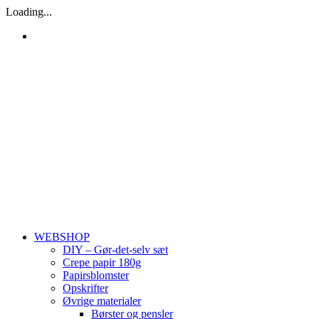
Skip
Loading...
to
content
WEBSHOP
DIY – Gør-det-selv sæt
Crepe papir 180g
Papirsblomster
Opskrifter
Øvrige materialer
Børster og pensler