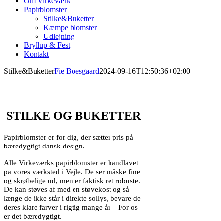
Om Virkeværk
Papirblomster
Stilke&Buketter
Kæmpe blomster
Udlejning
Bryllup & Fest
Kontakt
Stilke&Buketter
Fie Boesgaard
2024-09-16T12:50:36+02:00
..
STILKE OG BUKETTER
Papirblomster er for dig, der sætter pris på
bæredygtigt dansk design.
Alle Virkeværks papirblomster er håndlavet
på vores værksted i Vejle. De ser måske fine
og skrøbelige ud, men er faktisk ret robuste.
De kan støves af med en støvekost og så
længe de ikke står i direkte sollys, bevare de
deres klare farver i rigtig mange år –
For os
er det bæredygtigt.